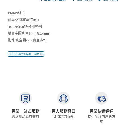
˙PMMA材質
˙耐真空133Pa(1Torr)
˙使用高氣密性矽膠墊圈
˙雙真空閥直徑8mm及14mm
˙配件:真空閥x2、真空表x1
AS ONE 真空乾燥器 上開式 VS
專業一站式服務
專人服務窗口
專業快遞運送
實驗用品應有盡有
即時諮詢服務
提供多項的運送方
式