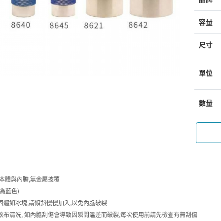
容量
尺寸
單位
數量
璃本體與內膽,無金屬披覆
為藍色)
固體如冰塊,請傾斜慢慢加入,以免內膽破裂
軟布清洗, 如內膽刮傷會導致因瞬間溫差而破裂,每次使用前請先檢查有無刮傷