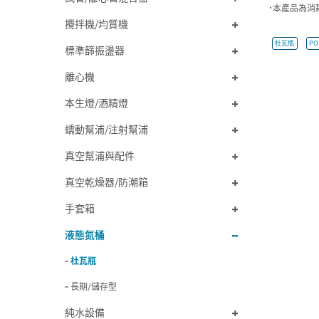
˙本產品為消
攪拌機/均質機
杜瓦瓶
PO
標準篩振盪器
離心機
本生燈/酒精燈
蠕動幫浦/注射幫浦
真空幫浦與配件
真空乾燥器/防潮箱
手套箱
液態氮桶
杜瓦瓶
長期/儲存型
純水設備