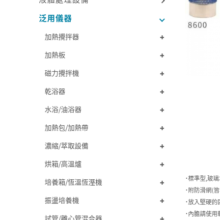
泛用儀器
加熱攪拌器
加熱板
磁力攪拌機
乾浴器
水浴/油浴器
加熱包/加熱帶
濃縮/萃取設備
烘箱/高溫爐
˙標準型,玻
培養箱/恆溫恆溼機
˙附防滑網(皆
振盪培養機
˙放入堅硬的
˙內膽請使用
試管/離心管混合器