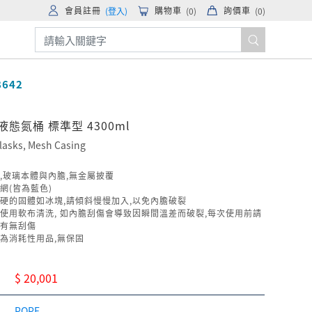
會員註冊
購物車
詢價車
(登入)
(
0
)
(
0
)
8642
 液態氮桶 標準型 4300ml
lasks, Mesh Casing
,玻璃本體與內膽,無金屬披覆
網(皆為藍色)
硬的固體如冰塊,請傾斜慢慢加入,以免內膽破裂
使用軟布清洗, 如內膽刮傷會導致因瞬間溫差而破裂,每次使用前請
有無刮傷
為消耗性用品,無保固
$ 20,001
POPE