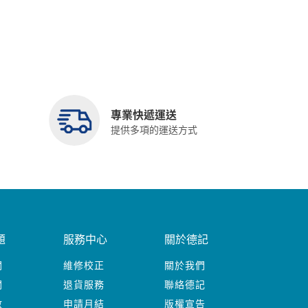
專業快遞運送
提供多項的運送方式
題
服務中心
關於德記
關
維修校正
關於我們
關
退貨服務
聯絡德記
數
申請月結
版權宣告