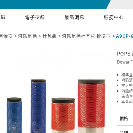
專區
電子型錄
最新消息
服務中心
用儀器
液態氮桶
杜瓦瓶
液態氮桶杜瓦瓶 標準型
A9CP-
POPE
Dewar F
標準型
附防滑
放入堅
內膽請
先檢查
本產品
價格
品牌