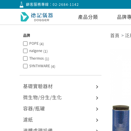
顧客服務專線：
02-2684-1142
產品分類
品牌
首頁
泛
品牌
POPE
(4)
nalgene
(1)
Thermos
(1)
SYNTHWARE
(4)
基礎實驗器材
微生物/分生/生化
容器/瓶罐
濾紙
液體處理設備