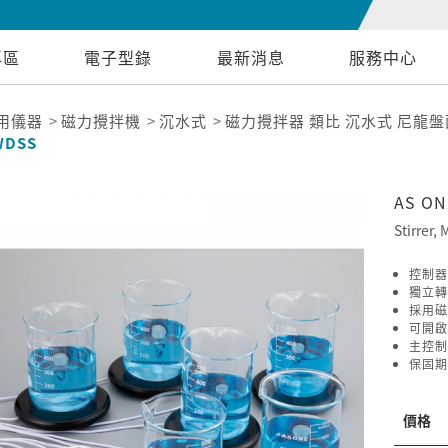
專區
電子型錄
最新消息
服務中心
用儀器
磁力攪拌機
沉水式
磁力攪拌器 類比 沉水式 尼龍盤面 1L
WDSS
AS O
Stirrer,
控制器
獨立轉
採用磁
可開啟
主控制
保固期
價格