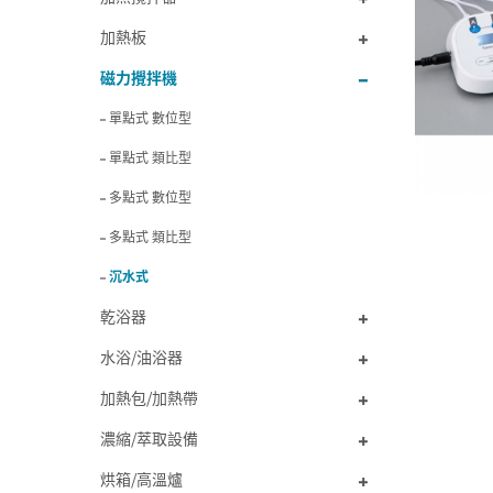
加熱板
磁力攪拌機
單點式 數位型
單點式 類比型
多點式 數位型
多點式 類比型
沉水式
乾浴器
水浴/油浴器
加熱包/加熱帶
濃縮/萃取設備
烘箱/高溫爐