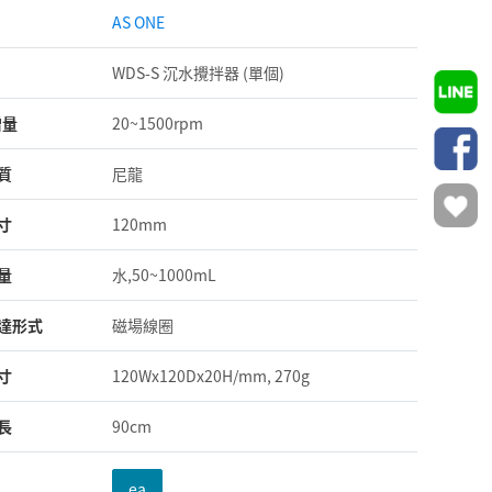
AS ONE
WDS-S 沉水攪拌器 (單個)
增量
20~1500rpm
質
尼龍
寸
120mm
量
水,50~1000mL
達形式
磁場線圈
寸
120Wx120Dx20H/mm, 270g
長
90cm
ea