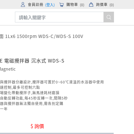
會員註冊
購物車
詢價車
(登入)
(
0
)
(
0
)
x6 1500rpm WDS-C/WDS-S 100V
NE 電磁攪拌器 沉水式 WDS-S
 Magnetic
與攪拌器分離設計,攪拌器可置於0~60℃液溫的水浴器中使用
速控制,最多可控制六點
場變化帶動攪拌子,無馬達耗材磨損
自動反轉功能,每45秒反轉一次,間隔5秒
器與攪拌器無法獨自使用,需各別定購
一年
$ 詢價