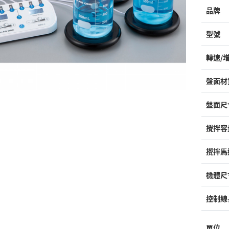
品牌
型號
轉速/
盤面材
盤面尺
攪拌容
攪拌馬
機體尺
控制線
單位