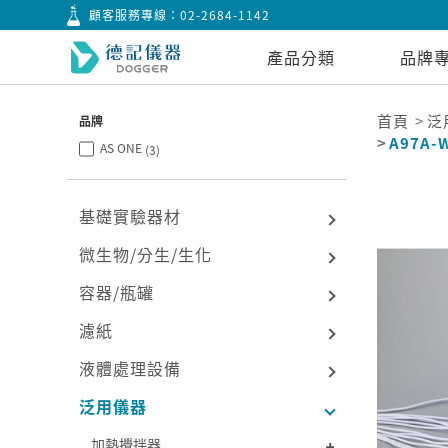
顧客服務專線：
02-2684-1142
產品分類
品牌
首頁
泛
品牌
A97A-
AS ONE
(3)
基礎實驗器材
微生物/分生/生化
容器/瓶罐
濾紙
液體處理設備
泛用儀器
加熱攪拌器