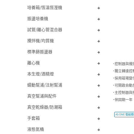
培養箱/恆溫恆溼機
振盪培養機
試管/離心管混合器
攪拌機/均質機
標準篩振盪器
離心機
˙控制器與攪
˙獨立轉速控
本生燈/酒精燈
˙採用磁場變
蠕動幫浦/注射幫浦
˙可開啟自動
˙主控制器與
真空幫浦與配件
˙保固期一年
真空乾燥器/防潮箱
AS ONE 電磁
手套箱
液態氮桶