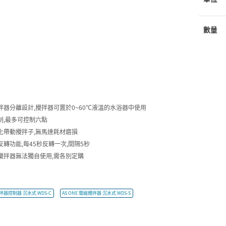
數量
拌器分離設計,攪拌器可置於0~60℃液溫的水浴器中使用
制,最多可控制六點
化帶動攪拌子,無馬達耗材磨損
反轉功能,每45秒反轉一次,間隔5秒
攪拌器無法獨自使用,需各別定購
攪拌器控制器 沉水式 WDS-C
AS ONE 電磁攪拌器 沉水式 WDS-S