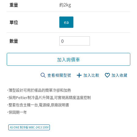
重量
約2kg
單位
ea
數量
加入詢價車
查看相關型號
加入比較
加入收藏
˙薄型設計可用於樣品的簡單冷卻和加熱
˙採用Peltier制冷晶片升降溫,可實現高精度溫度控制
˙整套包含主機一台,電源線,原廠說明書
˙保固期一年
AS ONE 制冷板 WBC-2413 100V