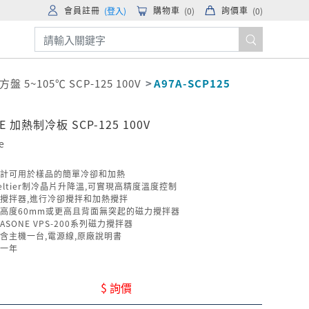
會員註冊
購物車
詢價車
(登入)
(
0
)
(
0
)
 5~105℃ SCP-125 100V
A97A-SCP125
NE 加熱制冷板 SCP-125 100V
e
計可用於樣品的簡單冷卻和加熱
eltier制冷晶片升降溫,可實現高精度溫度控制
攪拌器,進行冷卻攪拌和加熱攪拌
高度60mm或更高且背面無突起的磁力攪拌器
ASONE VPS-200系列磁力攪拌器
含主機一台,電源線,原廠說明書
一年
$ 詢價