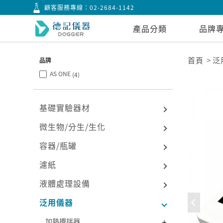
顧客服務專線：
02-2684-1142
產品分類
品牌
首頁
泛
品牌
AS ONE
(4)
基礎實驗器材
微生物/分生/生化
容器/瓶罐
濾紙
液體處理設備
泛用儀器
加熱攪拌器