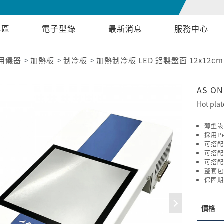
專區
電子型錄
最新消息
服務中心
用儀器
加熱板
制冷板
加熱制冷板 LED 鋁製盤面 12x12cm方盤
AS O
Hot plat
薄型設
採用P
可搭配
可搭配
可搭配
整套包
保固期
價格