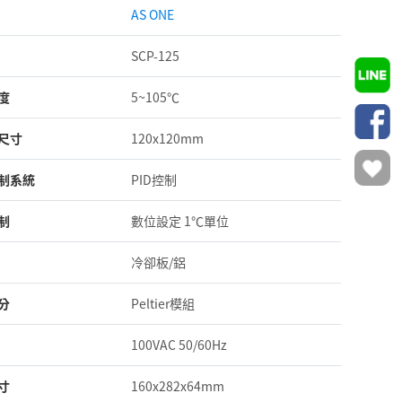
AS ONE
SCP-125
度
5~105℃
尺寸
120x120mm
制系統
PID控制
制
數位設定 1℃單位
冷卻板/鋁
分
Peltier模組
100VAC 50/60Hz
寸
160x282x64mm