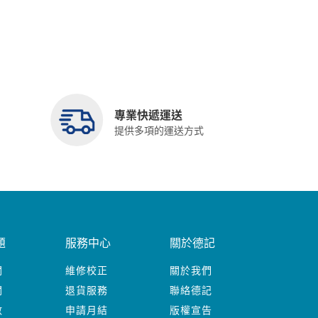
專業快遞運送
提供多項的運送方式
題
服務中心
關於德記
關
維修校正
關於我們
關
退貨服務
聯絡德記
數
申請月結
版權宣告