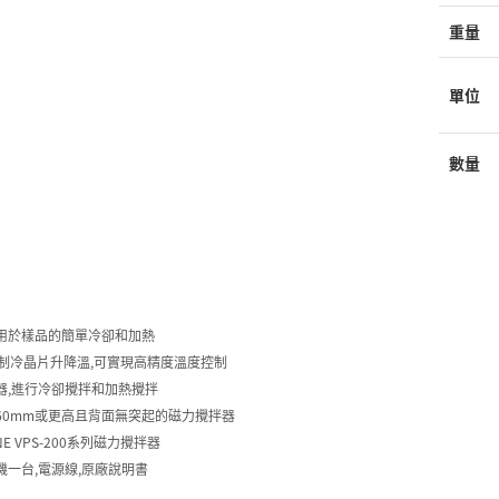
重量
單位
數量
用於樣品的簡單冷卻和加熱
ier制冷晶片升降溫,可實現高精度溫度控制
器,進行冷卻攪拌和加熱攪拌
60mm或更高且背面無突起的磁力攪拌器
NE VPS-200系列磁力攪拌器
機一台,電源線,原廠說明書