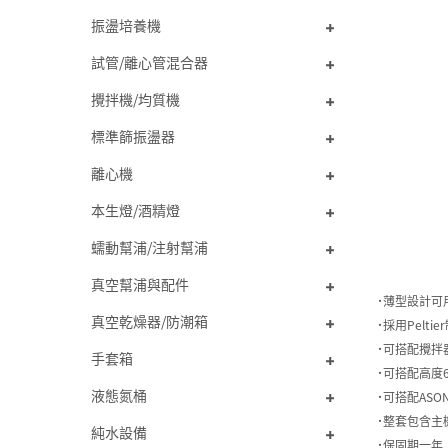
振盪培養機
試管/離心管混合器
攪拌機/均質機
標準篩振盪器
離心機
本生燈/酒精燈
蠕動幫浦/注射幫浦
真空幫浦與配件
˙薄型設計可
真空乾燥器/防潮箱
˙採用Pelt
˙可搭配攪拌
手套箱
˙可搭配高度
液態氮桶
˙可搭配ASO
˙整套包含主
純水設備
˙保固期一年