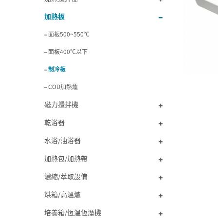
加熱板
面板500~550℃
面板400℃以下
制冷板
COD加熱爐
磁力攪拌機
乾浴器
水浴/油浴器
加熱包/加熱帶
濃縮/萃取設備
烘箱/高溫爐
培養箱/恆溫恆溼機