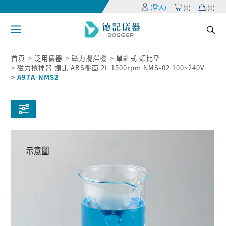
(登入)
(
0
)
(
0
)
首頁
泛用儀器
磁力攪拌機
單點式 類比型
磁力攪拌器 類比 ABS盤面 2L 1500rpm NMS-02 100~240V
A97A-NMS2