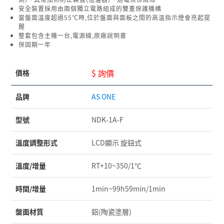
安全裝置採用由兩個獨立電路組成的雙重保護機構
當盤面溫度超過55℃時,位於盤面與面板之間的高溫指示燈會亮起提
醒
整套包含主機一台,電源線,原廠說明書
保固期一年
$ 詢價
價格
品牌
AS ONE
型號
NDK-1A-F
溫度調整形式
LCD顯示 旋鈕式
溫度/增量
RT+10~350/1℃
時間/增量
1min~99h59min/1min
盤面材質
鋁(陶瓷塗層)