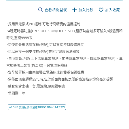
查看相關型號
加入比較
加入收藏
˙採用微電腦式PID控制,可進行高精度的溫度控制
˙4種定時器功能(ON、OFF、ON/OFF、SET),程序功能最多可輸入8段溫度和
時間,重複9999次
˙可使用外部溫度探棒(選配),可以直接控制液體溫度
˙可以連接一個支撐桿(選配)來固定溫度感測器等
˙自我診斷功能(上下溫度異常檢測、加熱器異常檢測、傳感器異常檢測)、異
常加熱防止裝置(恆溫器)、過電流保險絲
˙安全裝置採用由兩個獨立電路組成的雙重保護機構
˙當盤面溫度超過55℃時,位於盤面與面板之間的高溫指示燈會亮起提醒
˙整套包含主機一台,電源線,原廠說明書
˙保固期一年
AS ONE 加熱板 多段溫控 NINOS NDK-1A-F 220V