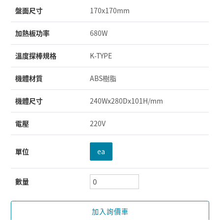
盤面尺寸
170x170mm
加熱板功率
680W
溫度探棒規格
K-TYPE
機體材質
ABS樹脂
機體尺寸
240Wx280Dx101H/mm
電壓
220V
單位
ea
數量
加入詢價車