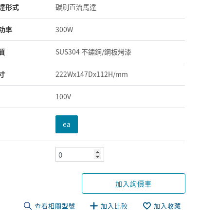
達形式
碳刷直流馬達
功率
300W
質
SUS304 不鏽鋼/鋼板烤漆
寸
222Wx147Dx112H/mm
100V
ea
加入詢價車
查看相關型號
加入比較
加入收藏