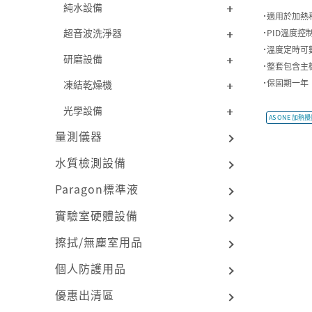
純水設備
˙適用於加熱
超音波洗淨器
˙PID溫度
˙溫度定時可
研磨設備
˙整套包含主
˙保固期一年
凍結乾燥機
光學設備
AS ONE 加熱攪
量測儀器
水質檢測設備
Paragon標準液
實驗室硬體設備
擦拭/無塵室用品
個人防護用品
優惠出清區