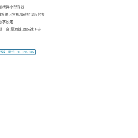
和攪拌小型容器
控制系統可實現精確的溫度控制
數字設定
機一台,電源線,原廠說明書
拌器 十點式 HSH-10VA 100V