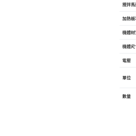
攪拌馬
加熱板
機體材
機體尺
電壓
單位
數量