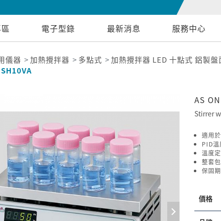
專區
電子型錄
最新消息
服務中心
用儀器
加熱攪拌器
多點式
加熱攪拌器 LED 十點式 鋁製盤面 2
HSH10VA
AS O
Stirrer 
適用於
PID
溫度定
整套包
保固期
價格