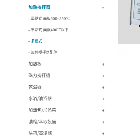
加熱攪拌器
單點式 面板500~550℃
單點式 面板400℃以下
多點式
加熱攪拌器配件
加熱板
磁力攪拌機
乾浴器
水浴/油浴器
加熱包/加熱帶
濃縮/萃取設備
烘箱/高溫爐