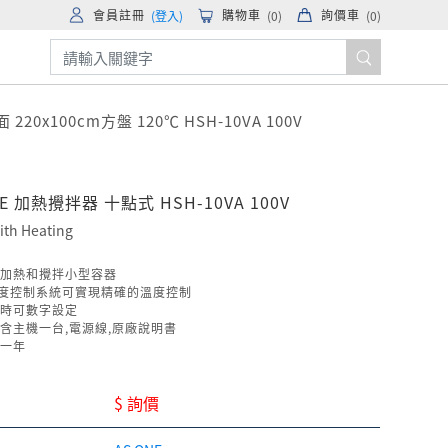
會員註冊
購物車
詢價車
(登入)
(
0
)
(
0
)
20x100cm方盤 120℃ HSH-10VA 100V
NE 加熱攪拌器 十點式 HSH-10VA 100V
with Heating
加熱和攪拌小型容器
溫度控制系統可實現精確的溫度控制
時可數字設定
含主機一台,電源線,原廠說明書
一年
$ 詢價