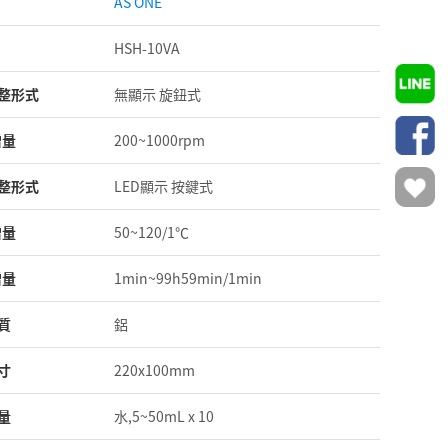
AS ONE
HSH-10VA
整形式
無顯示 旋鈕式
增量
200~1000rpm
整形式
LED顯示 按鍵式
增量
50~120/1℃
增量
1min~99h59min/1min
質
鋁
寸
220x100mm
量
水,5~50mL x 10