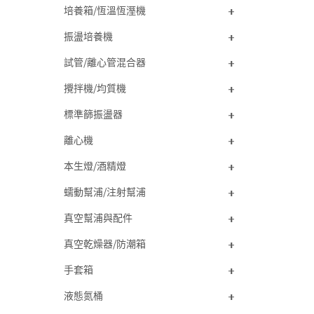
培養箱/恆溫恆溼機
振盪培養機
試管/離心管混合器
攪拌機/均質機
標準篩振盪器
離心機
本生燈/酒精燈
蠕動幫浦/注射幫浦
真空幫浦與配件
真空乾燥器/防潮箱
手套箱
液態氮桶