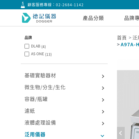
顧客服務專線：
02-2684-1142
產品分類
品牌
首頁
泛
品牌
A97A-
DLAB
(4)
AS ONE
(13)
基礎實驗器材
微生物/分生/生化
容器/瓶罐
濾紙
液體處理設備
泛用儀器