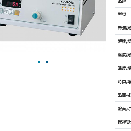
品牌
型號
轉速調
轉速/
溫度調
溫度/
時間/
盤面材
盤面尺
攪拌容