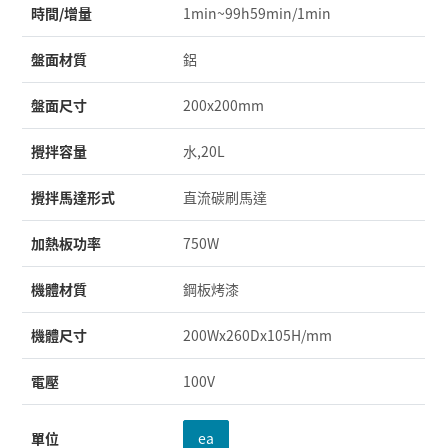
時間/增量
1min~99h59min/1min
盤面材質
鋁
盤面尺寸
200x200mm
攪拌容量
水,20L
攪拌馬達形式
直流碳刷馬達
加熱板功率
750W
機體材質
鋼板烤漆
機體尺寸
200Wx260Dx105H/mm
電壓
100V
單位
ea