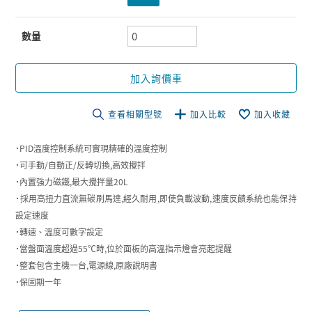
數量
加入詢價車
查看相關型號
加入比較
加入收藏
˙PID溫度控制系統可實現精確的溫度控制
˙可手動/自動正/反轉切換,高效攪拌
˙內置強力磁鐵,最大攪拌量20L
˙採用高扭力直流無碳刷馬達,經久耐用,即使負載波動,速度反饋系統也能保持
設定速度
˙轉速、溫度可數字設定
˙當盤面溫度超過55℃時,位於面板的高溫指示燈會亮起提醒
˙整套包含主機一台,電源線,原廠說明書
˙保固期一年