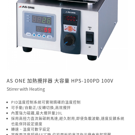
AS ONE 加熱攪拌器 大容量 HPS-100PD 100V
Stirrer with Heating
PID溫度控制系統可實現精確的溫度控制
可手動/自動正/反轉切換,高效攪拌
內置強力磁鐵,最大攪拌量20L
採用高扭力直流無碳刷馬達,經久耐用,即使負載波動,速度反饋系統
也能保持設定速度
轉速、溫度可數字設定
當盤面溫度超過55℃時,位於面板的高溫指示燈會亮起提醒