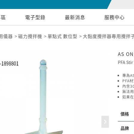
專區
電子型錄
最新消息
服務中心
用儀器
磁力攪拌機
單點式 數位型
大黏度攪拌器專用攪拌
AS O
PFA Stir
專為A
PFA
內含3
無法用
如果在
價格
品牌