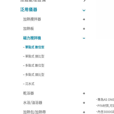
泛用儀器
加熱攪拌器
加熱板
磁力攪拌機
單點式 數位型
單點式 類比型
多點式 數位型
多點式 類比型
沉水式
乾浴器
˙專為AS 
水浴/油浴器
˙PFA材質
加熱包/加熱帶
˙內含3000