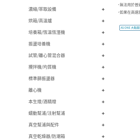
˙無法用於普
濃縮/萃取設備
˙如果在高速
烘箱/高溫爐
AS ONE 大黏
培養箱/恆溫恆溼機
振盪培養機
試管/離心管混合器
攪拌機/均質機
標準篩振盪器
離心機
本生燈/酒精燈
蠕動幫浦/注射幫浦
真空幫浦與配件
真空乾燥器/防潮箱