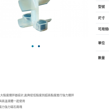
型號
尺寸
可用燒
單位
數量
ONE大黏度攪拌器設計,能夠從低黏度到超高黏度進行強力攪拌
,可與高溫液體一起使用
G磁力強力磁石兩塊