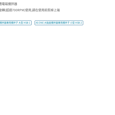
通電磁攪拌器
旋轉(超過700RPM)使用,請在使用前剪掉上端
度攪拌器專用攪拌子 大型 HSB-1
AS ONE 大黏度攪拌器專用攪拌子 小型 HSB-2