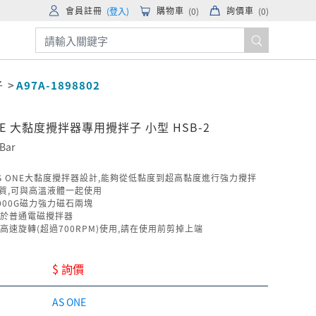
會員註冊
購物車
詢價車
(登入)
(
0
)
(
0
)
子
A97A-1898802
NE 大黏度攪拌器專用攪拌子 小型 HSB-2
 Bar
S ONE大黏度攪拌器設計,能夠從低黏度到超高黏度進行強力攪拌
材質,可與高溫液體一起使用
000G磁力強力磁石兩塊
於普通電磁攪拌器
高速旋轉(超過700RPM)使用,請在使用前剪掉上端
$ 詢價
AS ONE