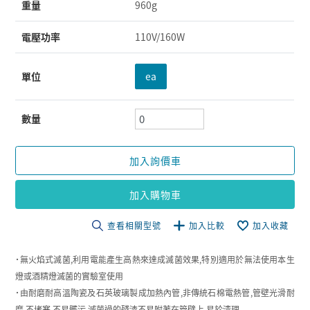
重量
960g
電壓功率
110V/160W
單位
ea
數量
加入詢價車
加入購物車
查看相關型號
加入比較
加入收藏
˙無火焰式滅菌,利用電能產生高熱來達成滅菌效果,特別適用於無法使用本生
燈或酒精燈滅菌的實驗室使用
˙由耐磨耐高溫陶瓷及石英玻璃製成加熱內管,非傳統石棉電熱管,管壁光滑耐
磨,不堵塞,不易髒污,滅菌過的殘渣不易附著在管壁上,易於清理