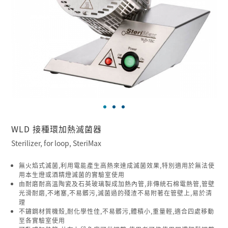
WLD 接種環加熱滅菌器
Sterilizer, for loop, SteriMax
無火焰式滅菌,利用電能產生高熱來達成滅菌效果,特別適用於無法使
用本生燈或酒精燈滅菌的實驗室使用
由耐磨耐高溫陶瓷及石英玻璃製成加熱內管,非傳統石棉電熱管,管壁
光滑耐磨,不堵塞,不易髒污,滅菌過的殘渣不易附著在管壁上,易於清
理
不鏽鋼材質機殼,耐化學性佳,不易髒污,體積小,重量輕,適合四處移動
至各實驗室使用