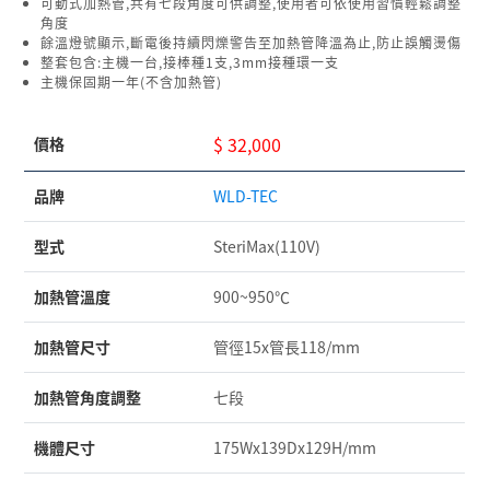
可動式加熱管,共有七段角度可供調整,使用者可依使用習慣輕鬆調整
角度
餘溫燈號顯示,斷電後持續閃爍警告至加熱管降溫為止,防止誤觸燙傷
整套包含:主機一台,接棒種1支,3mm接種環一支
主機保固期一年(不含加熱管)
$ 32,000
價格
品牌
WLD-TEC
型式
SteriMax(110V)
加熱管溫度
900~950℃
加熱管尺寸
管徑15x管長118/mm
加熱管角度調整
七段
機體尺寸
175Wx139Dx129H/mm