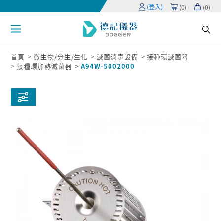
(登入)
(
0
)
(
0
)
首頁
微生物/分生/生化
滅菌消毒設備
接種環滅菌器
接種環加熱滅菌器
A94W-5002000