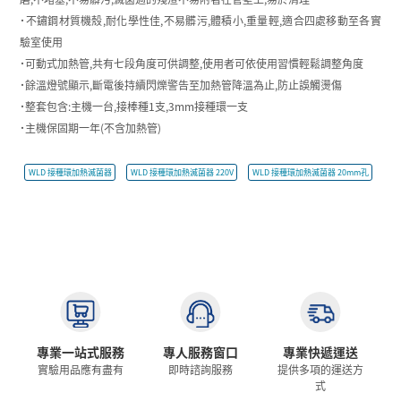
˙不鏽鋼材質機殼,耐化學性佳,不易髒污,體積小,重量輕,適合四處移動至各實
驗室使用
˙可動式加熱管,共有七段角度可供調整,使用者可依使用習慣輕鬆調整角度
˙餘溫燈號顯示,斷電後持續閃爍警告至加熱管降溫為止,防止誤觸燙傷
˙整套包含:主機一台,接棒種1支,3mm接種環一支
˙主機保固期一年(不含加熱管)
WLD 接種環加熱滅菌器
WLD 接種環加熱滅菌器 220V
WLD 接種環加熱滅菌器 20mm孔
專業一站式服務
專人服務窗口
專業快遞運送
實驗用品應有盡有
即時諮詢服務
提供多項的運送方
式