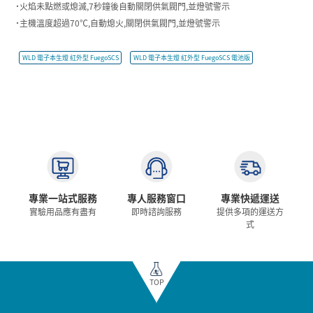
˙火焰未點燃或熄滅,7秒鐘後自動關閉供氣閥門,並燈號警示
˙主機溫度超過70℃,自動熄火,關閉供氣閥門,並燈號警示
WLD 電子本生燈 紅外型 FuegoSCS
WLD 電子本生燈 紅外型 FuegoSCS 電池版
專業一站式服務
專人服務窗口
專業快遞運送
實驗用品應有盡有
即時諮詢服務
提供多項的運送方
式
TOP