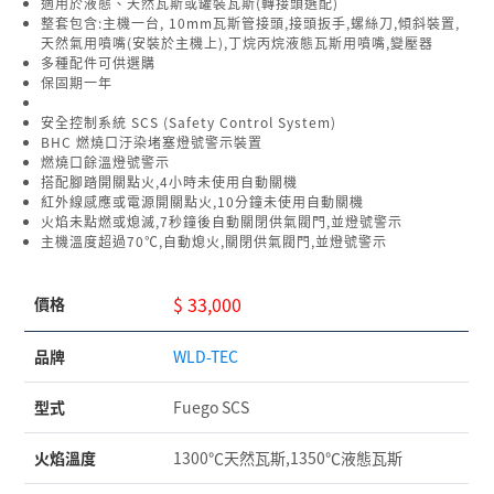
適用於液態、天然瓦斯或罐裝瓦斯(轉接頭選配)
整套包含:主機一台, 10mm瓦斯管接頭,接頭扳手,螺絲刀,傾斜裝置,
天然氣用噴嘴(安裝於主機上),丁烷丙烷液態瓦斯用噴嘴,變壓器
多種配件可供選購
保固期一年
安全控制系統 SCS (Safety Control System)
BHC 燃燒口汙染堵塞燈號警示裝置
燃燒口餘溫燈號警示
搭配腳踏開關點火,4小時未使用自動關機
紅外線感應或電源開關點火,10分鐘未使用自動關機
火焰未點燃或熄滅,7秒鐘後自動關閉供氣閥門,並燈號警示
主機溫度超過70℃,自動熄火,關閉供氣閥門,並燈號警示
$ 33,000
價格
品牌
WLD-TEC
型式
Fuego SCS
火焰溫度
1300℃天然瓦斯,1350℃液態瓦斯