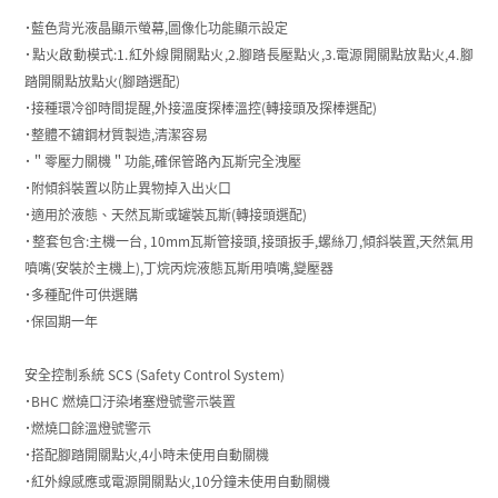
˙藍色背光液晶顯示螢幕,圖像化功能顯示設定
˙點火啟動模式:1.紅外線開關點火,2.腳踏長壓點火,3.電源開關點放點火,4.腳
踏開關點放點火(腳踏選配)
˙接種環冷卻時間提醒,外接溫度探棒溫控(轉接頭及探棒選配)
˙整體不鏽鋼材質製造,清潔容易
˙＂零壓力關機＂功能,確保管路內瓦斯完全洩壓
˙附傾斜裝置以防止異物掉入出火口
˙適用於液態、天然瓦斯或罐裝瓦斯(轉接頭選配)
˙整套包含:主機一台, 10mm瓦斯管接頭,接頭扳手,螺絲刀,傾斜裝置,天然氣用
噴嘴(安裝於主機上),丁烷丙烷液態瓦斯用噴嘴,變壓器
˙多種配件可供選購
˙保固期一年
安全控制系統 SCS (Safety Control System)
˙BHC 燃燒口汙染堵塞燈號警示裝置
˙燃燒口餘溫燈號警示
˙搭配腳踏開關點火,4小時未使用自動關機
˙紅外線感應或電源開關點火,10分鐘未使用自動關機