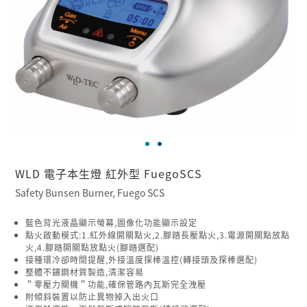
WLD 電子本生燈 紅外型 FuegoSCS
Safety Bunsen Burner, Fuego SCS
藍色背光液晶顯示螢幕,圖像化功能顯示設定
點火啟動模式:1.紅外線開關點火,2.腳踏長壓點火,3.電源開關點放點
火,4.腳踏開關點放點火(腳踏選配)
接種環冷卻時間提醒,外接溫度探棒溫控(轉接頭及探棒選配)
整體不鏽鋼材質製造,清潔容易
＂零壓力關機＂功能,確保管路內瓦斯完全洩壓
附傾斜裝置以防止異物掉入出火口