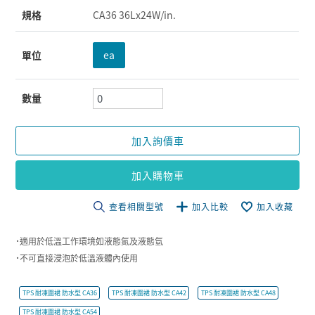
規格
CA36 36Lx24W/in.
單位
ea
數量
加入詢價車
加入購物車
查看相關型號
加入比較
加入收藏
˙適用於低溫工作環境如液態氮及液態氫
˙不可直接浸泡於低溫液體內使用
TPS 耐凍圍裙 防水型 CA36
TPS 耐凍圍裙 防水型 CA42
TPS 耐凍圍裙 防水型 CA48
TPS 耐凍圍裙 防水型 CA54