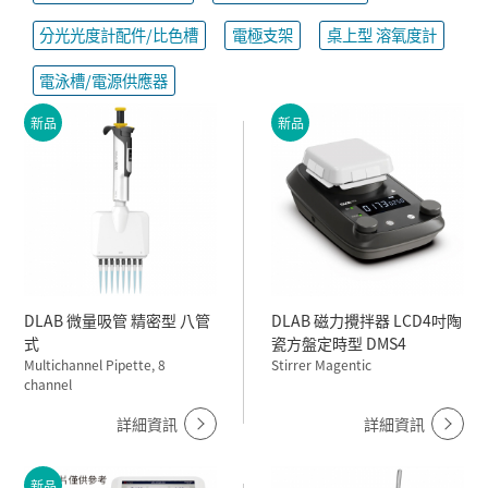
分光光度計配件/比色槽
電極支架
桌上型 溶氧度計
電泳槽/電源供應器
新品
新品
DLAB 微量吸管 精密型 八管
DLAB 磁力攪拌器 LCD4吋陶
式
瓷方盤定時型 DMS4
Multichannel Pipette, 8
Stirrer Magentic
channel
詳細資訊
詳細資訊
新品