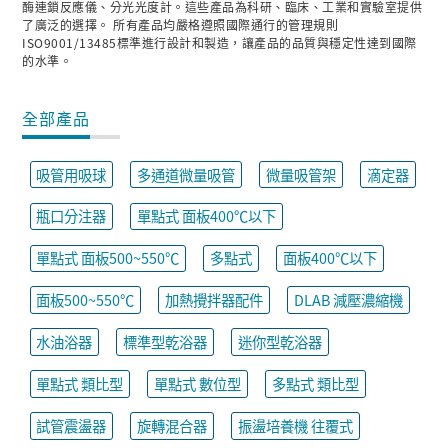
酶連鎖反應儀、分光光度計。這些產品為科研、臨床、工業和實驗室提供
了廣泛的選擇。 所有產品均嚴格遵照國際通行的管理規則
ISO9001/13485標準進行設計和製造，讓產品的品質與穩定性達到國際
的水準。
全部產品
吸管用吸球
多通道微量吸管
微量吸管架
滴定器
瓶口分注器
單點式 面板400℃以下
單點式 面板500~550℃
多點式
面板400℃以下
面板500~550℃
加熱攪拌器配件
DLAB 減壓濃縮機
水油浴器
標準型乾浴器
迷你型乾浴器
單點式 類比型
單點式 數位型
多點式 類比型
試管震盪器
旋轉混合器
振盪培養機 往覆式