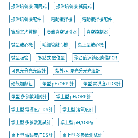
振盪培養機 圓周式
振盪培養機 搖擺式
振盪培養機配件
電動攪拌機
電動攪拌機配件
實驗室均質機
廢液真空吸引器
真空控制器
微量離心機
毛細管離心機
桌上型離心機
微量吸管
多點式 數位型
聚合酶連鎖反應儀PCR
可見光分光光度計
紫外/可見光分光光度計
硬殼加熱包
筆型 pH/ORP 計
筆型 電導度/TDS計
筆型 多參數測試計
掌上型 pH/ORP計
掌上型 電導度/TDS計
掌上型 溶氧度計
掌上型 多參數測試計
桌上型 pH/ORP計
桌上型 電導度/TDS計
桌上型 多參數測試計