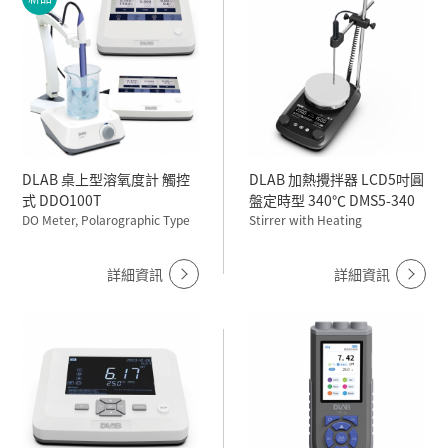
DLAB 桌上型溶氧度計 觸控
DLAB 加熱攪拌器 LCD5吋圓
式 DDO100T
盤定時型 340℃ DMS5-340
DO Meter, Polarographic Type
Stirrer with Heating
詳細資訊
詳細資訊