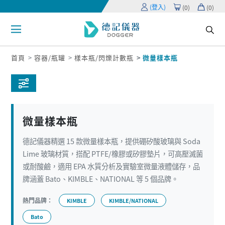
(登入)
(
0
)
(
0
)
首頁
容器/瓶罐
樣本瓶/閃爍計數瓶
微量樣本瓶
微量樣本瓶
德記儀器精選 15 款微量樣本瓶，提供硼矽酸玻璃與 Soda
Lime 玻璃材質，搭配 PTFE/橡膠或矽膠墊片，可高壓滅菌
或耐酸鹼，適用 EPA 水質分析及實驗室微量液體儲存，品
牌涵蓋 Bato、KIMBLE、NATIONAL 等 5 個品牌。
熱門品牌：
KIMBLE
KIMBLE/NATIONAL
Bato