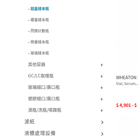
鋁蓋樣本瓶
螺蓋樣本瓶
閃爍計數瓶
微量樣本瓶
玻璃樣本瓶
其他容器
GC/LC取樣瓶
WHEATO
Vial, Serum
玻璃細口/廣口瓶
塑膠細口/廣口瓶
$ 4,901 - $
滴瓶/洗瓶/噴霧瓶
濾紙
液體處理設備