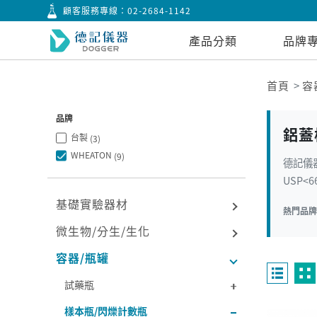
顧客服務專線：
02-2684-1142
產品分類
品牌
首頁
容
品牌
鋁蓋
台製
(3)
WHEATON
(9)
德記儀器
USP<
基礎實驗器材
熱門品
微生物/分生/生化
容器/瓶罐
試藥瓶
樣本瓶/閃爍計數瓶