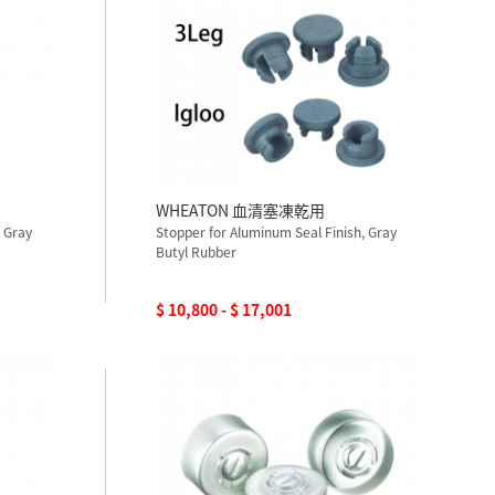
WHEATON 血清塞凍乾用
, Gray
Stopper for Aluminum Seal Finish, Gray
Butyl Rubber
$ 10,800 - $ 17,001