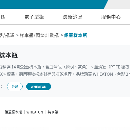
專區
電子型錄
最新消息
服務中心
器/瓶罐
樣本瓶/閃爍計數瓶
鋁蓋樣本瓶
樣本瓶
精選 14 款鋁蓋樣本瓶，含血清瓶（透明、茶色）、血清塞（PTFE 披覆、
660> 標準，適用藥物樣本封存與凍乾處理，品牌涵蓋 WHEATON、台製 2
牌：
台製
WHEATON
鋁蓋樣本瓶 ｜WHEATON ｜共 9 筆