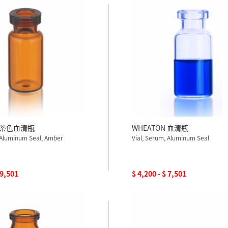
N 茶色血清瓶
WHEATON 血清瓶
, Aluminum Seal, Amber
Vial, Serum, Aluminum Seal
 9,501
$ 4,200 - $ 7,501