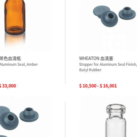
N 茶色血清瓶
WHEATON 血清塞
, Aluminum Seal, Amber
Stopper for Aluminum Seal Finish
Butyl Rubber
 $ 33,000
$ 10,500 - $ 16,001