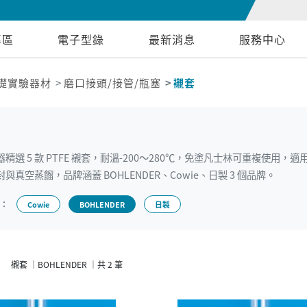
專區
電子型錄
最新消息
服務中心
礎實驗器材
磨口接頭/接管/瓶塞
襯套
精選 5 款 PTFE 襯套，耐溫-200～280℃，免塗凡士林可重複使用，適
與真空蒸餾，品牌涵蓋 BOHLENDER、Cowie、日製 3 個品牌。
牌：
Cowie
BOHLENDER
日製
襯套 ｜BOHLENDER ｜共 2 筆