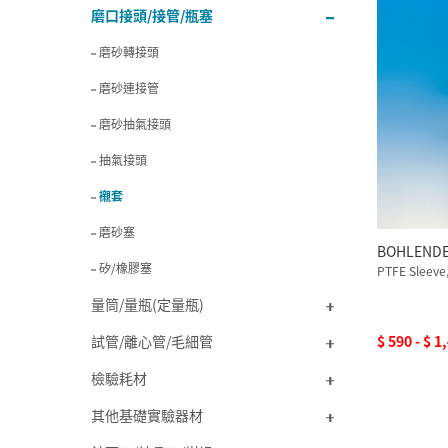
磨口接頭/接管/瓶塞
磨砂轉接頭
磨砂連接管
磨砂抽氣接頭
抽氣接頭
襯套
磨砂塞
BOHLENDE
矽/橡膠塞
PTFE Sleeve,
量筒/量瓶(定量瓶)
試管/離心管/毛細管
$ 590 - $ 1
檢驗耗材
其他基礎實驗器材