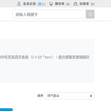
會員註冊
購物車
詢價車
(登入)
(
0
)
(
0
)
用中低至高真空系統（1×10⁻⁴ torr），適合實驗室玻璃磨砂
排序