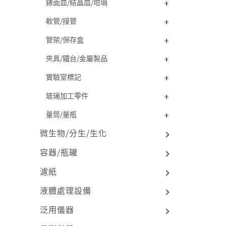
錶面皿/結晶皿/坩堝
軟管/接管
管架/保存盒
夾具/鐵台/金屬製品
實驗室標記
玻璃加工零件
量筒/量瓶
微生物/分生/生化
容器/瓶罐
濾紙
液體處理設備
泛用儀器