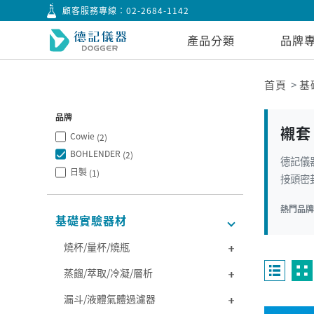
顧客服務專線：
02-2684-1142
產品分類
品牌
首頁
基
品牌
襯套
Cowie
(2)
BOHLENDER
(2)
德記儀器
日製
(1)
接頭密封
熱門品
基礎實驗器材
燒杯/量杯/燒瓶
蒸餾/萃取/冷凝/層析
漏斗/液體氣體過濾器