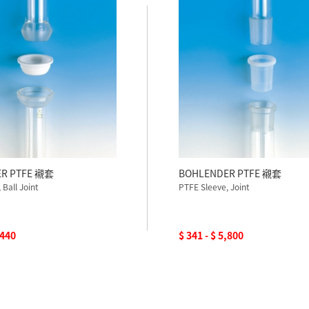
R PTFE 襯套
BOHLENDER PTFE 襯套
 Ball Joint
PTFE Sleeve, Joint
,440
$ 341 - $ 5,800