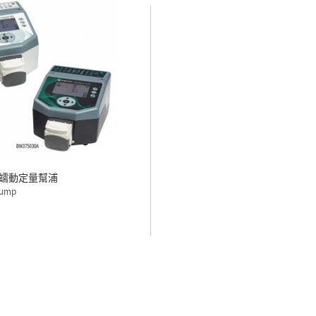
N 蠕動定量幫浦
Pump