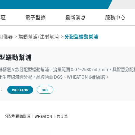
專區
電子型錄
最新消息
服務中心
用儀器
蠕動幫浦/注射幫浦
分配型蠕動幫浦
型蠕動幫浦
精選 5 款分配型蠕動幫浦，流量範圍 0.07~2580 mL/min，具智慧分
化生產線液體分配，品牌涵蓋 DGS、WHEATON 兩個品牌。
牌：
WHEATON
DGS
分配型蠕動幫浦 ｜WHEATON ｜共 1 筆