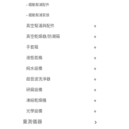
蠕動幫浦配件
蠕動幫浦泵頭
真空幫浦與配件
真空乾燥器/防潮箱
手套箱
液態氮桶
純水設備
超音波洗淨器
研磨設備
凍結乾燥機
光學設備
量測儀器