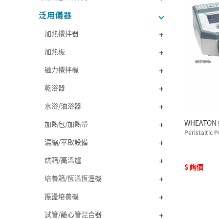
泛用儀器
加熱攪拌器
加熱板
磁力攪拌機
乾浴器
水浴/油浴器
WHEATO
加熱包/加熱帶
Peristaltic 
濃縮/萃取設備
烘箱/高溫爐
$ 詢價
培養箱/恆溫恆溼機
振盪培養機
試管/離心管混合器