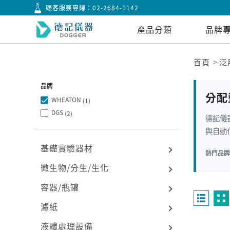
顧客服務專線：
02-2684-1142
產品分類
品牌
首頁
泛
品牌
分配
WHEATON
(1)
DGS
(2)
德記儀器
與自動
基礎實驗器材
熱門品
微生物/分生/生化
容器/瓶罐
濾紙
液體處理設備