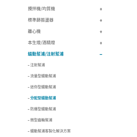
攪拌機/均質機
標準篩振盪器
離心機
本生燈/酒精燈
蠕動幫浦/注射幫浦
注射幫浦
流量型蠕動幫浦
迷你型蠕動幫浦
分配型蠕動幫浦
防爆型蠕動幫浦
微型齒輪幫浦
蠕動幫浦客製化解決方案