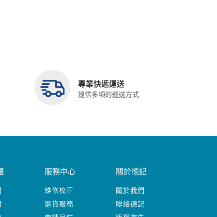
專業快遞運送
提供多項的運送方式
題
服務中心
關於德記
關
維修校正
關於我們
關
退貨服務
聯絡德記
數
申請月結
版權宣告