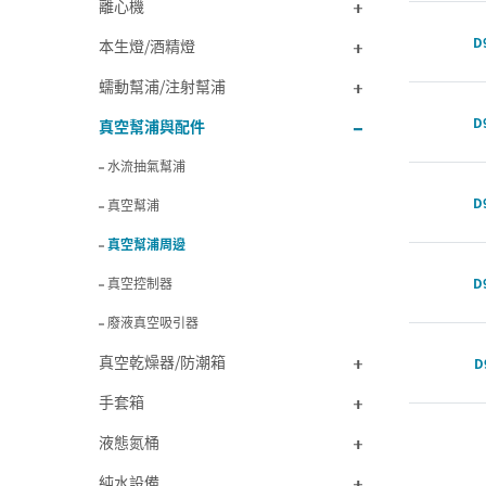
離心機
D
本生燈/酒精燈
蠕動幫浦/注射幫浦
D
真空幫浦與配件
水流抽氣幫浦
D
真空幫浦
真空幫浦周邊
D
真空控制器
廢液真空吸引器
真空乾燥器/防潮箱
D
手套箱
液態氮桶
純水設備