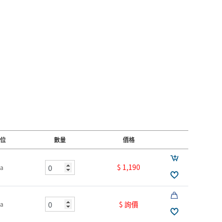
位
數量
價格
$ 1,190
a
$ 詢價
a