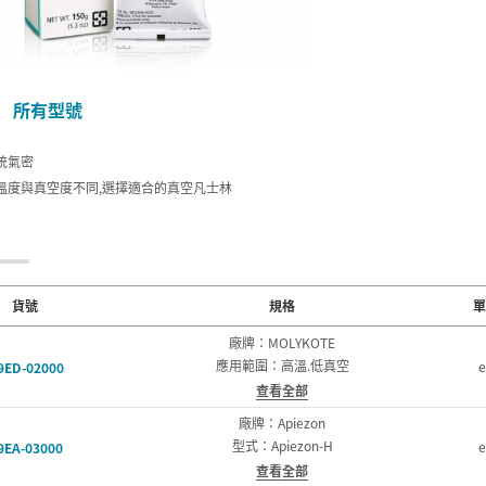
所有型號
統氣密
溫度與真空度不同,選擇適合的真空凡士林
貨號
規格
單
廠牌：MOLYKOTE
應用範圍：高溫.低真空
e
9ED-02000
查看全部
廠牌：Apiezon
型式：Apiezon-H
e
9EA-03000
查看全部