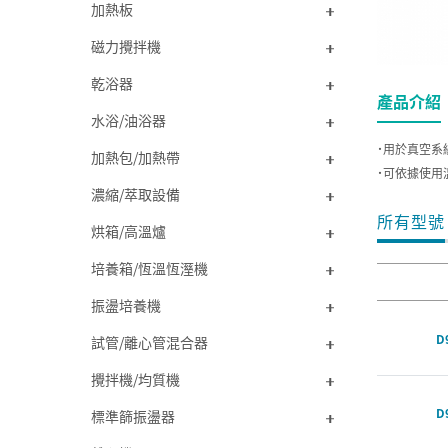
加熱板
磁力攪拌機
乾浴器
產品介紹
水浴/油浴器
˙用於真空系
加熱包/加熱帶
˙可依據使用
濃縮/萃取設備
所有型號
烘箱/高溫爐
培養箱/恆溫恆溼機
振盪培養機
D
試管/離心管混合器
攪拌機/均質機
D
標準篩振盪器