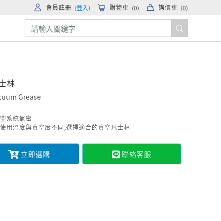
會員註冊
購物車
詢價車
(登入)
(
0
)
(
0
)
士林
cuum Grease
空系統氣密
使用溫度與真空度不同,選擇適合的真空凡士林
立即選購
聯絡客服