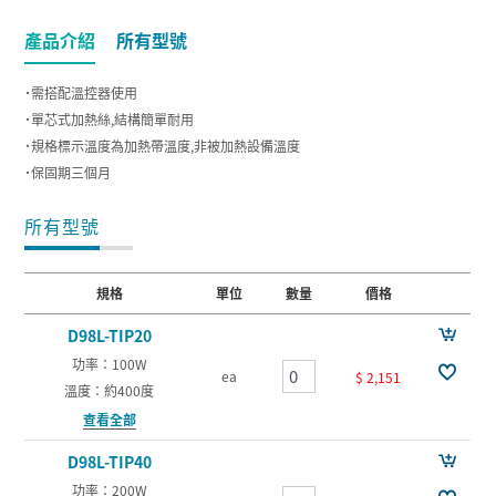
產品介紹
所有型號
˙需搭配溫控器使用
˙單芯式加熱絲,結構簡單耐用
˙規格標示溫度為加熱帶溫度,非被加熱設備溫度
˙保固期三個月
所有型號
規格
單位
數量
價格
D98L-TIP20
功率：100W
ea
$ 2,151
溫度：約400度
查看全部
D98L-TIP40
功率：200W