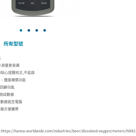
所有型號
水
外測量更易讀
kTM貼心提醒校正,不延誤
力、鹽度補償功能
錄回顧功能
筆測試數據
將數據拋至電腦
具箱方便攜帶
天
s://hanna-worldwide.com/industries/beer/dissolved-oxygen/meters/hi9819