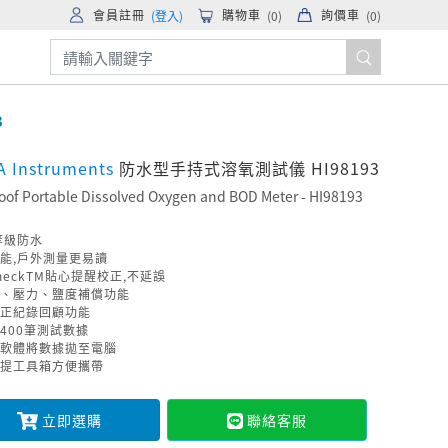
會員註冊
購物車
詢價車
(登入)
(
0
)
(
0
)
3
 Instruments
防水型手持式溶氧測試儀 HI98193
oof Portable Dissolved Oxygen and BOD Meter - HI98193
7等級防水
能,戶外測量更易讀
CheckTM貼心提醒校正,不延誤
、壓力、鹽度補償功能
校正紀錄回顧功能
400筆測試數據
軟體將數據拋至電腦
提工具箱方便攜帶
立即選購
聯絡客服