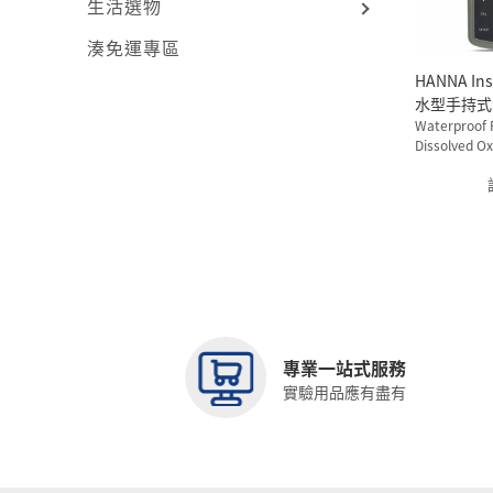
生活選物
湊免運專區
HANNA Ins
水型手持式
HI98193
Waterproof 
Dissolved O
Meter - HI9
專業一站式服務
實驗用品應有盡有