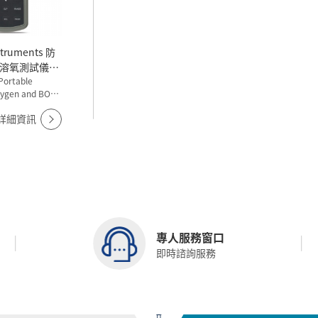
truments 防
溶氧測試儀
Portable
xygen and BOD
8193
詳細資訊
專人服務窗口
即時諮詢服務