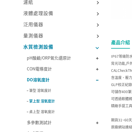
濾紙
液體處理設備
泛用儀器
量測儀器
產品介紹
水質檢測設備
IP67等級防
pH酸鹼/ORP氧化還原計
背光功能,戶
CON電導度計
CALChec
含溫度、壓
DO溶氧度計
GLP校正紀
筆型 溶氧度計
可儲存400
可透過軟體
掌上型 溶氧度計
精緻手提工
桌上型 溶氧度計
期貨31~60
多參數測試計
原廠網站連結:http