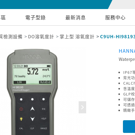
專區
電子型錄
最新消息
服務中心
質檢測設備
DO溶氧度計
掌上型 溶氧度計
C9UH-HI9819
HANNA
Waterpr
IP6
背光功
CAL
含溫度
GLP
可儲存
可透過
精緻手