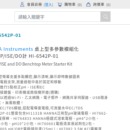
會員註冊
購物車
詢價車
(登入)
(
0
)
(
0
)
6542P-01
 Instruments
桌上型多參數模組化
P/ISE/DO計 HI-6542P-01
ISE and DO Benchtop Meter Starter Kit
控螢幕支援多點觸控,顯示清晰,顯示即時數據圖表
電極支架,測量過程中易於固定和移動
進行5點校正pH、ISE和EC
接鍵盤、印表機或兩個攪拌器(選購)
以透過Wi-Fi、乙太網路、電子郵件、網路共享伺服器、USB隨身
C。無需軟體！
EC/TDS模組,搭配電導度電極,可測量水中EC/TDS
42P-01整套包含HI1131B HANNA泛用型pH玻璃電極、HI7662-
度探棒、HI764833 HANNA極譜式溶氧電極、pH4*2小包、
*4小包、pH10*2小包、HI700601電極清潔液試劑包2包、
300S pH/ORP電極儲存液(25mL)、HI7082 3.5M KCl電解液