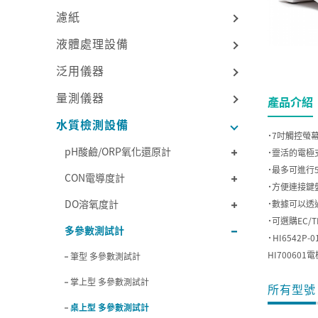
濾紙
液體處理設備
泛用儀器
量測儀器
產品介紹
水質檢測設備
˙7吋觸控螢
pH酸鹼/ORP氧化還原計
˙靈活的電極
˙最多可進行5
CON電導度計
˙方便連接鍵
DO溶氧度計
˙數據可以透
˙可選購EC/
多參數測試計
˙HI6542
HI700601
筆型 多參數測試計
掌上型 多參數測試計
所有型號
桌上型 多參數測試計