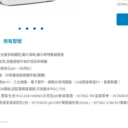
(30m
所有型號
幕支援多點觸控,顯示清晰,顯示即時數據圖表
支架,測量過程中易於固定和移動
點校正pH、ISE和EC
盤、印表機或兩個攪拌器(選購)
過Wi-Fi、乙太網路、電子郵件、網路共享伺服器、USB隨身碟或PC。無需軟體！
TDS模組,搭配電導度電極,可測量水中EC/TDS
P-01整套包含HI1131B HANNA泛用型pH玻璃電極、HI7662-TW溫度探棒、HI764
電極清潔液試劑包2包、HI70300S pH/ORP電極儲存液(25mL)、HI7082 3.5M KCl電解