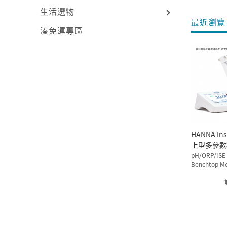
生活選物
最近瀏覽 
湊免運專區
HANNA Ins
上型多參數
pH/ORP/IS
pH/ORP/ISE
Benchtop Me
6542P-01