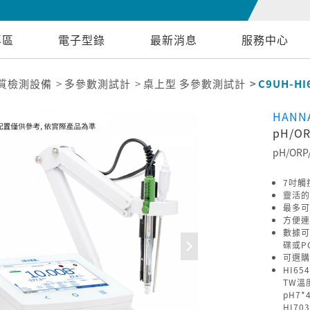
專區
電子型錄
最新消息
服務中心
質檢測設備
多參數測試計
桌上型 多參數測試計
C9UH-HI
HANNA
pH/OR
pH/ORP/
7吋觸
靈活的
最多可
方便連
數據可
碟或P
可選購
HI65
TW溫
pH7
HI70