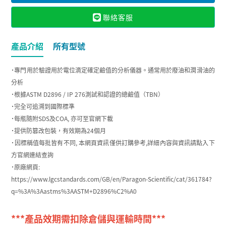
聯絡客服
產品介紹
所有型號
˙專門用於驗證用於電位滴定確定鹼值的分析儀器。通常用於廢油和潤滑油的
分析
˙根據ASTM D2896 / IP 276測試和認證的總鹼值（TBN）
˙完全可追溯到國際標準
˙每瓶隨附SDS及COA, 亦可至官網下載
˙提供防篡改包裝，有效期為24個月
˙因標稱值每批皆有不同, 本網頁資訊僅供訂購參考,詳細內容與資訊請點入下
方官網連結查詢
˙原廠網頁:
https://www.lgcstandards.com/GB/en/Paragon-Scientific/cat/361784?
q=%3A%3Aastms%3AASTM+D2896%C2%A0
***產品效期需扣除倉儲與運輸時間***