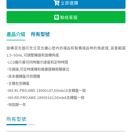
立即選購
聯絡客服
產品介紹
所有型號
旋轉混合器可充分混合離心管內的樣品和製備樣品時的預處理, 容量範圍
1.5~50ml, 可調整轉速和旋轉角度.
˙LCD顯示幕可同時顯示速度和定時時間
˙可調速,可定時運轉和連續運轉兩種模式
˙具多種轉盤可供選購
˙主機包含轉盤
˙MX-RL-PRO:AWE-18900147,50mlx16支轉盤一個
˙MX-RD-PRO:AWE-18900162,50mlx8支轉盤一個
˙保固期一年
所有型號