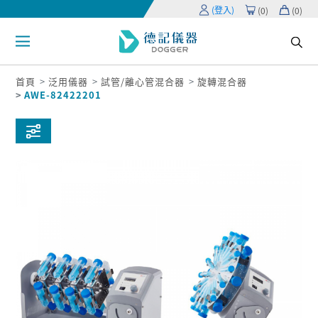
(登入)
(
0
)
(
0
)
首頁
泛用儀器
試管/離心管混合器
旋轉混合器
AWE-82422201