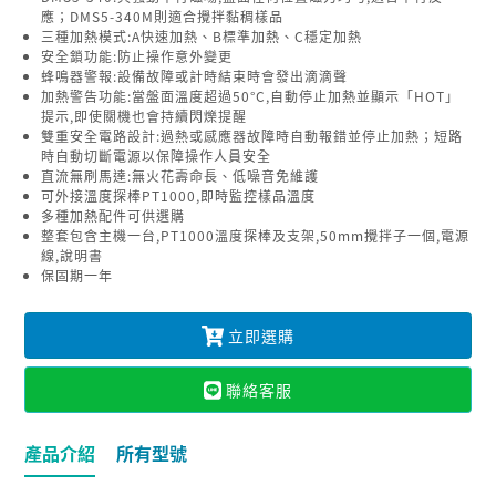
應；DMS5-340M則適合攪拌黏稠樣品
三種加熱模式:A快速加熱、B標準加熱、C穩定加熱
安全鎖功能:防止操作意外變更
蜂鳴器警報:設備故障或計時結束時會發出滴滴聲
加熱警告功能:當盤面溫度超過50°C,自動停止加熱並顯示「HOT」
提示,即使關機也會持續閃爍提醒
雙重安全電路設計:過熱或感應器故障時自動報錯並停止加熱；短路
時自動切斷電源以保障操作人員安全
直流無刷馬達:無火花壽命長、低噪音免維護
可外接溫度探棒PT1000,即時監控樣品溫度
多種加熱配件可供選購
整套包含主機一台,PT1000溫度探棒及支架,50mm攪拌子一個,電源
線,說明書
保固期一年
立即選購
聯絡客服
產品介紹
所有型號