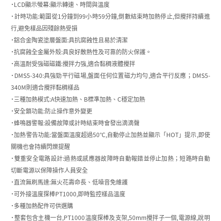
˙LCD顯示螢幕:顯示轉速、時間與溫度
˙計時功能:範圍從1分鐘到99小時59分鐘,倒數結束時加熱停止,但攪拌持續進
行,避免樣品因殘餘熱受損
˙鋁合金陶瓷塗層盤面:具抗腐蝕性且易於清潔
˙抗腐蝕全金屬外殼:具良好散熱性及可靠的防火保護。
˙高溫耐受強磁磁鐵:攪拌力強,適合黏稠液體攪拌
˙DMS5-340:具強勁平行磁場,盤面任何位置磁力均勻,適合平行反應；DMS5-
340M則適合攪拌黏稠樣品
˙三種加熱模式:A快速加熱、B標準加熱、C穩定加熱
˙安全鎖功能:防止操作意外變更
˙蜂鳴器警報:設備故障或計時結束時會發出滴滴聲
˙加熱警告功能:當盤面溫度超過50°C,自動停止加熱並顯示「HOT」提示,即使
關機也會持續閃爍提醒
˙雙重安全電路設計:過熱或感應器故障時自動報錯並停止加熱；短路時自動
切斷電源以保障操作人員安全
˙直流無刷馬達:無火花壽命長、低噪音免維護
˙可外接溫度探棒PT1000,即時監控樣品溫度
˙多種加熱配件可供選購
˙整套包含主機一台,PT1000溫度探棒及支架,50mm攪拌子一個,電源線,說明