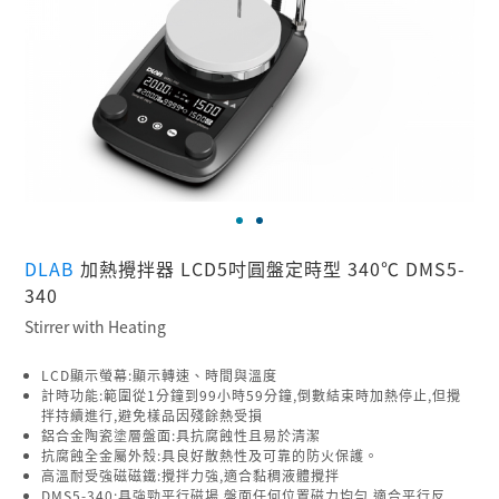
DLAB
加熱攪拌器 LCD5吋圓盤定時型 340℃ DMS5-
340
Stirrer with Heating
LCD顯示螢幕:顯示轉速、時間與溫度
計時功能:範圍從1分鐘到99小時59分鐘,倒數結束時加熱停止,但攪
拌持續進行,避免樣品因殘餘熱受損
鋁合金陶瓷塗層盤面:具抗腐蝕性且易於清潔
抗腐蝕全金屬外殼:具良好散熱性及可靠的防火保護。
高溫耐受強磁磁鐵:攪拌力強,適合黏稠液體攪拌
DMS5-340:具強勁平行磁場,盤面任何位置磁力均勻,適合平行反