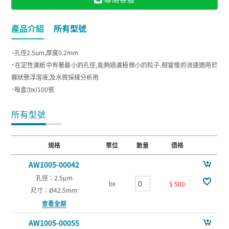
產品介紹
所有型號
˙孔徑2.5um,厚度0.2mm
˙在定性濾紙中有著最小的孔徑,能夠過濾極微小的粒子,相當慢的流速適用於
霧狀懸浮溶液,及水質採樣分析用
˙每盒(bx)100張
所有型號
規格
單位
數量
價格
AW1005-00042
孔徑：2.5µm
bx
$ 500
尺寸：Ø42.5mm
查看全部
AW1005-00055