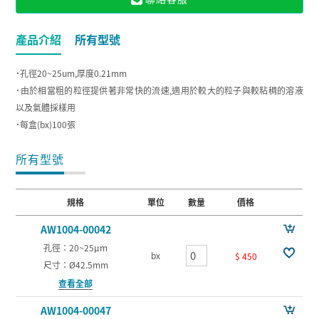
產品介紹
所有型號
˙孔徑20~25um,厚度0.21mm
˙由於相當粗的粒徑提供著非常快的流速,適用於較大的粒子與較粘稠的溶液
以及氣體採樣用
˙每盒(bx)100張
所有型號
規格
單位
數量
價格
AW1004-00042
孔徑：20~25µm
bx
$ 450
尺寸：Ø42.5mm
查看全部
AW1004-00047