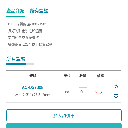
產品介紹
所有型號
˙PTFE材質耐溫-200~250℃
˙良好的耐化學性和溫度
˙可用於真空系統連接
˙管璧鋸齒狀設計防止接管滑落
所有型號
規格
單位
數量
價格
AO-D57308
ea
$ 2,700
尺寸：Ø11x28.5L/mm
加入詢價車