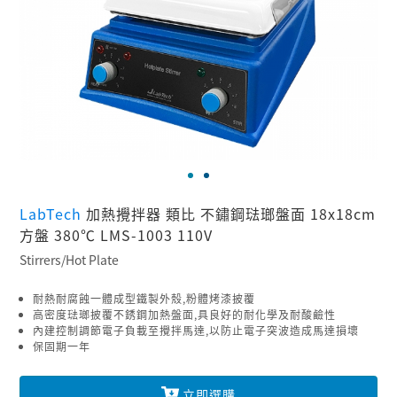
LabTech
加熱攪拌器 類比 不鏽鋼琺瑯盤面 18x18cm
方盤 380℃ LMS-1003 110V
Stirrers/Hot Plate
耐熱耐腐蝕一體成型鐵製外殼,粉體烤漆披覆
高密度琺瑯披覆不銹鋼加熱盤面,具良好的耐化學及耐酸鹼性
內建控制調節電子負載至攪拌馬達,以防止電子突波造成馬達損壞
保固期一年
立即選購