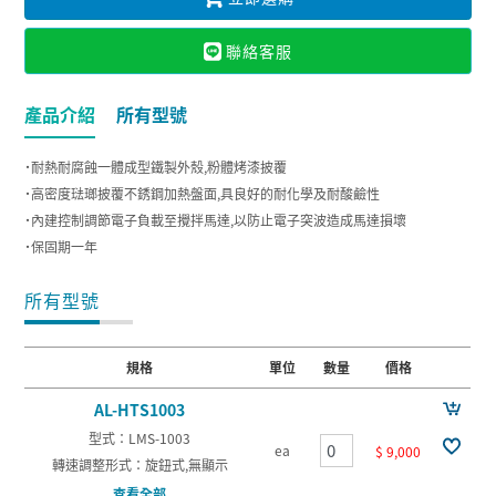
聯絡客服
產品介紹
所有型號
˙耐熱耐腐蝕一體成型鐵製外殼,粉體烤漆披覆
˙高密度琺瑯披覆不銹鋼加熱盤面,具良好的耐化學及耐酸鹼性
˙內建控制調節電子負載至攪拌馬達,以防止電子突波造成馬達損壞
˙保固期一年
所有型號
規格
單位
數量
價格
AL-HTS1003
型式：LMS-1003
ea
$ 9,000
轉速調整形式：旋鈕式,無顯示
查看全部