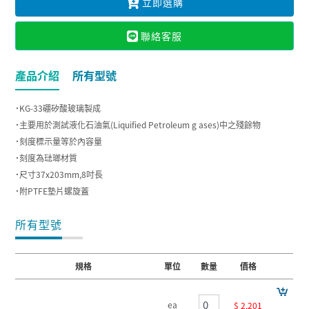
立即選購
聯絡客服
產品介紹
所有型號
˙KG-33硼矽酸玻璃製成
˙主要用於測試液化石油氣(Liquified Petroleum g ases)中之殘餘物
˙刻度標示量等於內容量
˙刻度為琺瑯材質
˙尺寸37x203mm,8吋長
˙附PTFE墊片螺旋蓋
所有型號
規格
單位
數量
價格
ea
$ 2,201