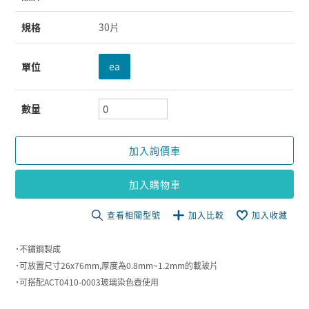
規格
30片
單位
ea
數量
加入詢價車
加入購物車
查看相關型號
加入比較
加入收藏
˙不鏽鋼製成
˙可放置尺寸26x76mm,厚度為0.8mm~1.2mm的載玻片
˙可搭配ACT0410-0003玻璃染色壺使用