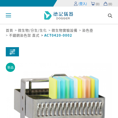
(登入)
(
0
)
(
0
)
首頁
微生物/分生/生化
微生物實驗設備
染色壺
不鏽鋼染色架 直式
ACT0420-0002
新品