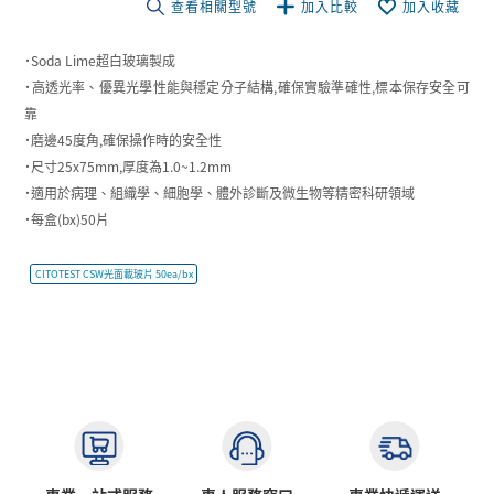
查看相關型號
加入比較
加入收藏
˙Soda Lime超白玻璃製成
˙高透光率、優異光學性能與穩定分子結構,確保實驗準確性,標本保存安全可
靠
˙磨邊45度角,確保操作時的安全性
˙尺寸25x75mm,厚度為1.0~1.2mm
˙適用於病理、組織學、細胞學、體外診斷及微生物等精密科研領域
˙每盒(bx)50片
CITOTEST CSW光面載玻片 50ea/bx